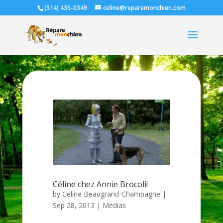
(514) 435-0349
celine@reparemonchien.com
Céline chez Annie Brocoli!
by
Celine Beaugrand-Champagne
|
Sep 28, 2013
|
Médias