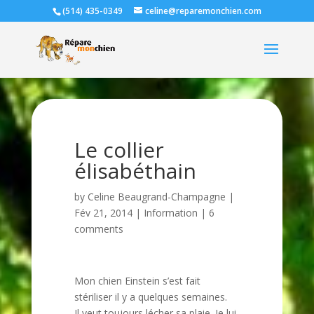
(514) 435-0349
celine@reparemonchien.com
Le collier
élisabéthain
by
Celine Beaugrand-Champagne
|
Fév 21, 2014
|
Information
|
6
comments
Mon chien Einstein s’est fait
stériliser il y a quelques semaines.
Il veut toujours lécher sa plaie. Je lui